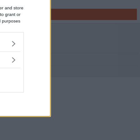
er and store
to grant or
ed purposes
oss
er