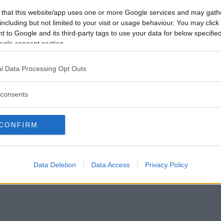
 that this website/app uses one or more Google services and may gath
Visa fler artiklar...
including but not limited to your visit or usage behaviour. You may click 
 to Google and its third-party tags to use your data for below specifi
ogle consent section.
l Data Processing Opt Outs
Copyright © 2016-2026 - Norpan.se
om Cookies
-
Integritetsinställningar
-
Kontakta oss
-
Om oss
-
Tipsa 
consents
derhållning:
Fråga Oraklet
-
Anagram
-
Kärlekstestet
-
Gissa numm
CONFIRM
Data Deletion
Data Access
Privacy Policy