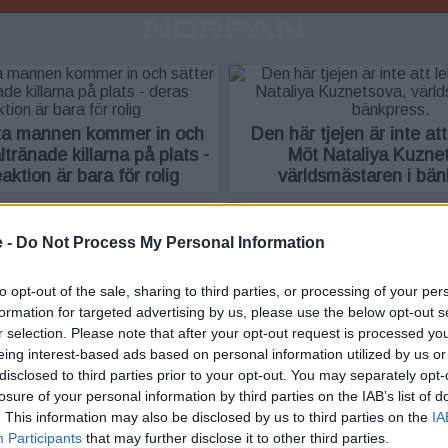
feta mannen kommer in och
Den här tjejen är inte at
ltränade killarna på plats -
Möt Nataliya Kuzne
aktion är bara för rolig
världsmästaren i bän
 -
Do Not Process My Personal Information
t och tatuerat monster som
Hon är beroende av att tr
erar alla han träffar
varje dag - nu söker h
to opt-out of the sale, sharing to third parties, or processing of your per
formation for targeted advertising by us, please use the below opt-out s
r selection. Please note that after your opt-out request is processed y
eing interest-based ads based on personal information utilized by us or
disclosed to third parties prior to your opt-out. You may separately opt-
r som gör vad de vill på
En liten 3-årig flicka upp
losure of your personal information by third parties on the IAB’s list of
t här fick oss att skratta
skridskotävling – allas hj
. This information may also be disclosed by us to third parties on the
IA
rakt ut
Participants
that may further disclose it to other third parties.