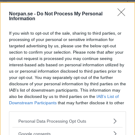
Norpan.se -
Do Not Process My Personal
Papegojan söker kontakt med katten - responsen
Information
den får är den roligaste jag sett på länge
If you wish to opt-out of the sale, sharing to third parties, or
processing of your personal or sensitive information for
Hunden fick en påse med bollar - det som händer
targeted advertising by us, please use the below opt-out
sen är bara för gulligt
section to confirm your selection. Please note that after your
opt-out request is processed you may continue seeing
interest-based ads based on personal information utilized by
us or personal information disclosed to third parties prior to
Han iakttar älgen som har ett märkligt beteende -
your opt-out. You may separately opt-out of the further
sekunden senare hör han gråt och inser att älgen är
disclosure of your personal information by third parties on the
desperat
IAB’s list of downstream participants. This information may
also be disclosed by us to third parties on the
IAB’s List of
Downstream Participants
that may further disclose it to other
third parties.
Han säger åt sin hund att städa huset - hundens
reaktion fick oss att gråta av skratt
Please note that this website/app uses one or more Google
Personal Data Processing Opt Outs
services and may gather and store information including but
not limited to your visit or usage behaviour. You may click to
Google consents