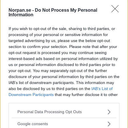
Norpan.se -
Do Not Process My Personal
Information
Hans son har varit försvunnen sedan 1988 - här
framför han en låt som rör oss alla till tårar
If you wish to opt-out of the sale, sharing to third parties, or
processing of your personal or sensitive information for
targeted advertising by us, please use the below opt-out
Syskonen skapar magi med den här klassiska
section to confirm your selection. Please note that after your
jullåten – det här ger mig gåshud
opt-out request is processed you may continue seeing
interest-based ads based on personal information utilized by
us or personal information disclosed to third parties prior to
your opt-out. You may separately opt-out of the further
Den lilla flickan säger att hon kan sjunga som
disclosure of your personal information by third parties on the
Whitney Houston - sekunder senare får alla gåshud
IAB’s list of downstream participants. This information may
also be disclosed by us to third parties on the
IAB’s List of
Downstream Participants
that may further disclose it to other
Han är otroligt nervös och sjunger för sin döende
third parties.
mormor - hela juryn blir tårögda
Please note that this website/app uses one or more Google
Personal Data Processing Opt Outs
services and may gather and store information including but
not limited to your visit or usage behaviour. You may click to
Google consents
Dessa 3 män sitter i kyrkan - när de öppnar munnen