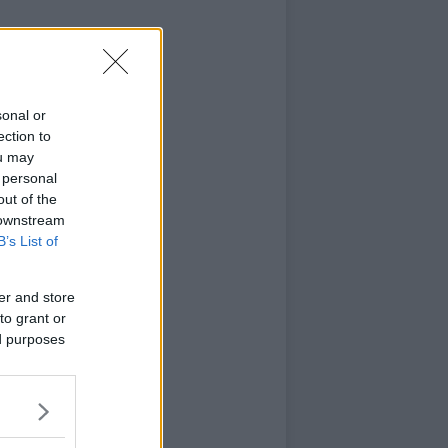
sonal or
ection to
ou may
 personal
out of the
 downstream
B’s List of
er and store
to grant or
ed purposes