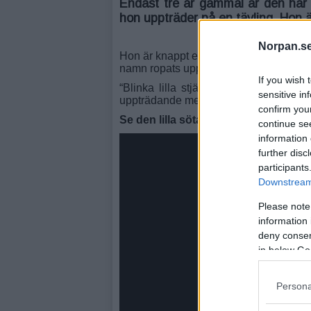
Endast tre år gammal är den här li
hon uppträder på en tävling. Hon ä
Norpan.se
Hon är knappt en halvmeter lång, men 1
namn ropats upp glider hon in på isen. 
If you wish 
“Blinka lilla stjärna” sätts igång, det 
sensitive in
uppträdande med några väl valda rörel
confirm you
Se den lilla söta skridskoåkaren i kl
continue se
information 
further disc
participants
Downstream 
Please note
information 
deny consent
in below Go
Persona