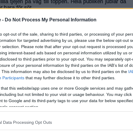
lla tjejen på väg till toppen. Hela publiken jublar då
r bara för söt.
 -
Do Not Process My Personal Information
00% redo att visa publiken sina kunskaper. Efter att hennes
Publiken jublar.
to opt-out of the sale, sharing to third parties, or processing of your per
har den lilla skridskoåkaren valt att åka till. Hon börjar sitt
formation for targeted advertising by us, please use the below opt-out s
ser.
r selection. Please note that after your opt-out request is processed y
ippet nedan:
eing interest-based ads based on personal information utilized by us or
disclosed to third parties prior to your opt-out. You may separately opt-
losure of your personal information by third parties on the IAB’s list of
. This information may also be disclosed by us to third parties on the
IA
Participants
that may further disclose it to other third parties.
 that this website/app uses one or more Google services and may gath
including but not limited to your visit or usage behaviour. You may click 
 to Google and its third-party tags to use your data for below specifi
ogle consent section.
l Data Processing Opt Outs