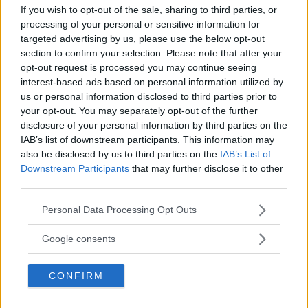
If you wish to opt-out of the sale, sharing to third parties, or
för rolig
processing of your personal or sensitive information for
targeted advertising by us, please use the below opt-out
section to confirm your selection. Please note that after your
Det är viktigt att ingripa om du ser att någon blir
opt-out request is processed you may continue seeing
retad – missa inte detta klipp om mobbing
interest-based ads based on personal information utilized by
us or personal information disclosed to third parties prior to
your opt-out. You may separately opt-out of the further
disclosure of your personal information by third parties on the
Jesus kommer gåendes och får syn på en
IAB’s list of downstream participants. This information may
rullstolsbunden man - du kan aldrig gissa vad som
also be disclosed by us to third parties on the
IAB’s List of
händer sen
Downstream Participants
that may further disclose it to other
third parties.
Här blir Bianca Ingrosso blåst av fejktaxi i Talang
Please note that this website/app uses one or more Google
Personal Data Processing Opt Outs
services and may gather and store information including but
not limited to your visit or usage behaviour. You may click to
Google consents
grant or deny consent to Google and its third-party tags to
Hon blir stoppad av polisen och får sitt livs
use your data for below specified purposes in below Google
överraskning - se hennes underbara reaktion
CONFIRM
consent section.