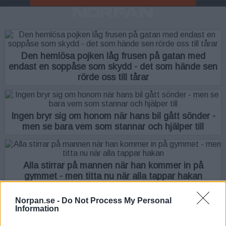
Den hemlösa pojken låg frusen på gatan med
endast en soppåse som skydd - det som hände sen
rörde oss till tårar
Ingen bryr sig om honom när hans bil gått sönder -
men se bara vem som stannar och hjälper till
Alla stirrar på mannen när han kommer in på
gymmet - men titta nu när alla tappar hakan
Norpan.se -
Do Not Process My Personal
Information
Den lilla feta mannen kommer in och sätter de
vältränade killarna på plats - deras reaktion är bara