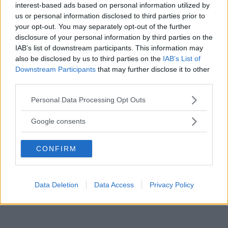
interest-based ads based on personal information utilized by
us or personal information disclosed to third parties prior to
your opt-out. You may separately opt-out of the further
disclosure of your personal information by third parties on the
IAB’s list of downstream participants. This information may
also be disclosed by us to third parties on the
IAB’s List of
Letar du efter vägledning i livet? Ställ en fråga till det stora
Downstream Participants
that may further disclose it to other
Oraklet och du blir besvarad. Kom ihåg att endast ställa
third parties.
Ja
/
Nej
frågor. Skriv frågan i det vita fältet nedan och tryck
sedan på knappen "Fråga Oraklet", svaret kommer som ett
Please note that this website/app uses one or more Google
popup-fönster.
Personal Data Processing Opt Outs
services and may gather and store information including but
Varning:
Oraklet har en tendens att vara lite sarkastisk, och
not limited to your visit or usage behaviour. You may click to
Google consents
ibland även snuskig.
grant or deny consent to Google and its third-party tags to
use your data for below specified purposes in below Google
CONFIRM
consent section.
Data Deletion
Data Access
Privacy Policy
Dela gärna detta med alla du känner!