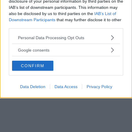
disclosure of your personal information by third parties on the
IAB’s list of downstream participants. This information may
also be disclosed by us to third parties on the
IAB’s List of
Downstream Participants
that may further disclose it to other
third parties.
Please note that this website/app uses one or more Google
Personal Data Processing Opt Outs
services and may gather and store information including but
not limited to your visit or usage behaviour. You may click to
Google consents
grant or deny consent to Google and its third-party tags to
use your data for below specified purposes in below Google
CONFIRM
consent section.
Data Deletion
Data Access
Privacy Policy