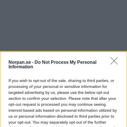
När man gifter sig vill man att den dagen ska bli
Norpan.se -
Do Not Process My Personal
något att minnas för all framtid. Det är så otroligt
Information
mycket planering bakom ett bröllop och man vill att
allt ska vara perfekt.
If you wish to opt-out of the sale, sharing to third parties, or
processing of your personal or sensitive information for
När Shannon och Rick skulle gifta sig händer något helt
targeted advertising by us, please use the below opt-out
otroligt. Det är 15 musikstudenter som överraskar alla och
section to confirm your selection. Please note that after your
gör en så kallad flashmob. Först reser sig en kille mitt under
opt-out request is processed you may continue seeing
ceremonin och börjar sjunga, efter det ställer sig fler och fler
interest-based ads based on personal information utilized by
musikstudenter upp och tar ton.
us or personal information disclosed to third parties prior to
Se klippet nedan:
your opt-out. You may separately opt-out of the further