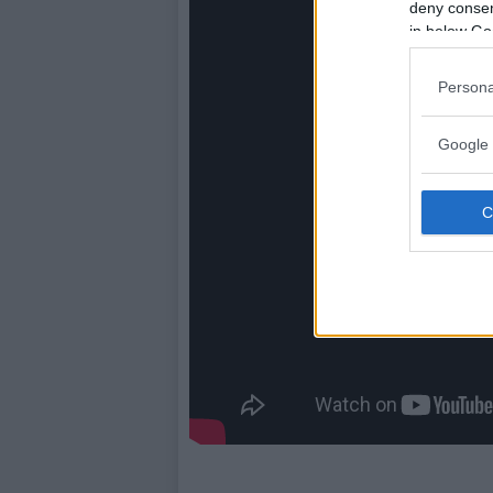
deny consent
in below Go
Persona
Google 