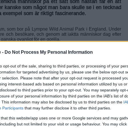
fterlikna människor på ett sätt som nästan får en att
er kanske som något man bara skulle se i en tecknad
ga exempel som är riktigt fascinerande.
am
, som bor på Lympne Wild Animal Park i England. Under
re och besökare, och genom att iaktta människor dag efter
ganska ovanligt för en gorilla.
an inte bara rör sig som gorillor brukar göra på alla fyra –
 -
Do Not Process My Personal Information
på två ben, precis som en människa.
tt steg här och där, utan han kan faktiskt gå upprätt en längre
ore det mest naturliga i världen. Resultatet blir en syn som
to opt-out of the sale, sharing to third parties, or processing of your per
ftfull gorilla som promenerar fram som en människa längs
formation for targeted advertising by us, please use the below opt-out s
r selection. Please note that after your opt-out request is processed y
handlar om inlärning och anpassning från att ha observerat
eing interest-based ads based on personal information utilized by us or
 det är ett “mänskligt beteende” i sig. Men oavsett förklaring
disclosed to third parties prior to your opt-out. You may separately opt-
an ser det.
losure of your personal information by third parties on the IAB’s list of
. This information may also be disclosed by us to third parties on the
IA
å fascinerande – det suddar ut gränsen lite mellan djur och
t förväntar sig.
Participants
that may further disclose it to other third parties.
 that this website/app uses one or more Google services and may gath
including but not limited to your visit or usage behaviour. You may click 