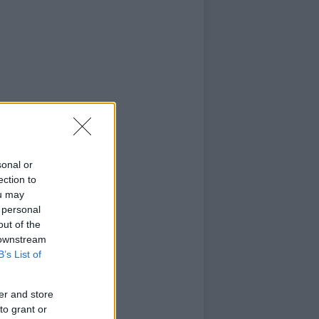
sonal or
ection to
ou may
 personal
out of the
 downstream
B’s List of
er and store
to grant or