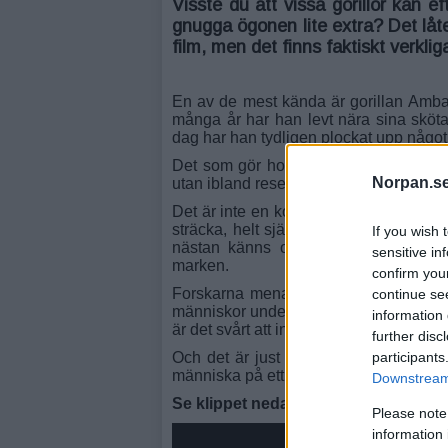
Visste du att vissa gorillor kan e
gnugga ögonen lite extra? Det låt
film, men det finns faktiskt verkli
En av de mest kända är gorillan
Amb
många år har han levt nära sina sköta
dag har han tydligen plockat upp något 
Det som gör honom så speciell är att h
Norpan.se
utan ibland reser han sig upp och går 
Det är inte en kort “balansgrej” eller e
sträcka, helt självsäkert, som om det v
If you wish 
nästan känns overklig: en stor, kra
sensitive in
marken.
confirm you
Forskarna menar att det här troligen 
continue se
människor under lång tid, snarare än att
information 
är det svårt att inte bli imponerad när m
further disc
participants
Och det är just det som gör klippet s
människa på ett sätt som man inte riktig
Downstream 
Se klippet nedan:
Please note
information 