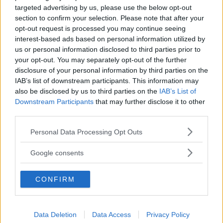
till toppen av skalan, oavsett om deras arbete alltid är bättre
targeted advertising by us, please use the below opt-out
än andras. Detta är bara ett av många exempel på hur
section to confirm your selection. Please note that after your
attraktivitet påverkar hur vi blir behandlade.
opt-out request is processed you may continue seeing
Men det slutar inte i skolan. När det gäller arbetslivet har
interest-based ads based on personal information utilized by
attraktiva personer ofta större chans att få jobb, högre lön
us or personal information disclosed to third parties prior to
och till och med uppfattas som mer kompetenta och
your opt-out. You may separately opt-out of the further
intelligenta. Kort sagt: utseendet påverkar våra liv på sätt vi
disclosure of your personal information by third parties on the
kanske inte alltid är medvetna om, från utbildning till karriär
IAB’s list of downstream participants. This information may
och sociala relationer.
also be disclosed by us to third parties on the
IAB’s List of
I klippet nedan kan du se vad forskningen säger om detta
Downstream Participants
that may further disclose it to other
fascinerande – och ibland skrämmande – fenomen. Ta en titt
third parties.
och fundera på hur mycket utseende egentligen påverkar
oss alla.
Please note that this website/app uses one or more Google
Personal Data Processing Opt Outs
services and may gather and store information including but
not limited to your visit or usage behaviour. You may click to
Google consents
grant or deny consent to Google and its third-party tags to
use your data for below specified purposes in below Google
CONFIRM
consent section.
Data Deletion
Data Access
Privacy Policy