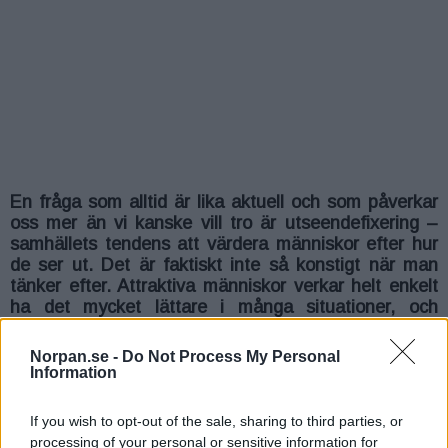
En fråga som alltid är lika aktuell och som påverkar
oss mer än vi kanske vill tro är utseendefixering –
samhällets tendens att värdera människor efter hur
de ser ut. Det är faktiskt inte så konstigt när man
tänker efter. Attraktiva människor verkar helt enkelt
ha det mycket lättare i många situationer, och
forskningen visar gång på gång hur starkt detta
fenomen är.
Norpan.se -
Do Not Process My Personal
Information
Tänk efter själv – har du någonsin lagt märke till att vissa
elever får bättre betyg, inte bara för sina prestationer utan
If you wish to opt-out of the sale, sharing to third parties, or
även för sitt utseende? Särskilt snygga tjejer tycks ofta dras
processing of your personal or sensitive information for