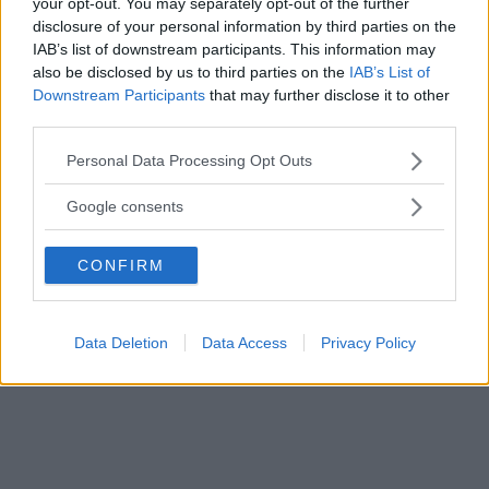
your opt-out. You may separately opt-out of the further
Se klippet nedan:
disclosure of your personal information by third parties on the
IAB’s list of downstream participants. This information may
also be disclosed by us to third parties on the
IAB’s List of
Downstream Participants
that may further disclose it to other
third parties.
Please note that this website/app uses one or more Google
Personal Data Processing Opt Outs
services and may gather and store information including but
not limited to your visit or usage behaviour. You may click to
Google consents
grant or deny consent to Google and its third-party tags to
use your data for below specified purposes in below Google
CONFIRM
consent section.
Data Deletion
Data Access
Privacy Policy