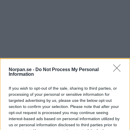
Norpan.se -
Do Not Process My Personal
Information
När ett litet barn skrattar från hjärtat är det svårt att
hålla sig för skratt, för att inte säga att det är helt
If you wish to opt-out of the sale, sharing to third parties, or
omöjligt.
processing of your personal or sensitive information for
targeted advertising by us, please use the below opt-out
Micah är 8-månader gammal och han verkar älska ljudet när
section to confirm your selection. Please note that after your
pappa river sönder papper. Hans skratt är så underbart att
opt-out request is processed you may continue seeing
det lyser upp vår vardag.
interest-based ads based on personal information utilized by
us or personal information disclosed to third parties prior to
Dela gärna detta vidare så att fler människor får skratta.