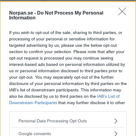
det var en principfråga.
Efter en stunds funderande bestämde han sig för att
Norpan.se -
Do Not Process My Personal
situationen behövde “hanteras”. Med den logik som bara ett
Information
barn kan ha, där regler är enkla och konsekvenser ännu
enklare, kom han fram till en lösning som han uppenbarligen
If you wish to opt-out of the sale, sharing to third parties, or
tyckte var helt rimlig: om någon är “olycklig” (eller olydig, i
processing of your personal or sensitive information for
hans värld), så måste det bli konsekvenser.
targeted advertising by us, please use the below opt-out
Och vem var då “skyldig” i detta fall? Jo, mamma.
section to confirm your selection. Please note that after your
Så med allvarlig min bestämde han att rättvisa skulle skipas.
opt-out request is processed you may continue seeing
Eftersom hon hade ätit upp hans sushi, ansåg han att hon i
interest-based ads based on personal information utilized by
sin tur skulle få “stanna på sitt rum” – en sorts hemmagjord
us or personal information disclosed to third parties prior to
domstolsbeslut levererat av en femåring med stark känsla för
your opt-out. You may separately opt-out of the further
moral, men kanske lite kreativ tolkning av reglerna.
disclosure of your personal information by third parties on the
Resultatet blev en ganska ovanlig maktförskjutning i
IAB’s list of downstream participants. This information may
hemmet där den vuxna plötsligt befann sig i en situation där
also be disclosed by us to third parties on the
IAB’s List of
hon, åtminstone enligt sonens logik, var den som hade brutit
Downstream Participants
that may further disclose it to other
mot reglerna och därför skulle “straffas”.
third parties.
Det hela utvecklades till en scen som är lika delar charmig
och absurd: en mamma som försöker hålla sig för skratt, och
Please note that this website/app uses one or more Google
Personal Data Processing Opt Outs
en liten pojke som med största allvar verkar övertygad om att
services and may gather and store information including but
han precis har upprätthållit ordningen i hushållet.
not limited to your visit or usage behaviour. You may click to
Google consents