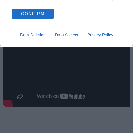
Och kanske är det just därför klippet har blivit en viral succé
grant or deny consent to Google and its third-party tags to
– för ibland är barns syn på rättvisa både strängare och
use your data for below specified purposes in below Google
mycket mer underhållande än vuxnas.
CONFIRM
consent section.
Se klippet nedan som blivit en viral succé på nätet:
Data Deletion
Data Access
Privacy Policy