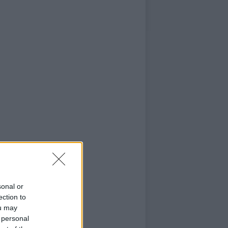
sonal or
ection to
ou may
 personal