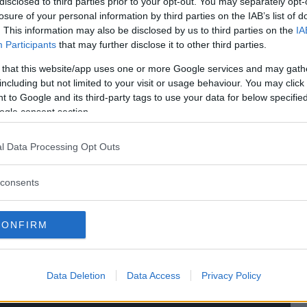
disclosed to third parties prior to your opt-out. You may separately opt-
losure of your personal information by third parties on the IAB’s list of
 vanligtvis stenhårde Simon Cowell – sitter som förtrollade.
. This information may also be disclosed by us to third parties on the
IA
 tvekan: Becky O’Brien har inte bara fångat ögonblicket – hon
Participants
that may further disclose it to other third parties.
visat sina barn, och särskilt sin äldste son, vad som händer
 that this website/app uses one or more Google services and may gath
era ens liv. Hon har visat att det går att resa sig, att börja
including but not limited to your visit or usage behaviour. You may click 
 to Google and its third-party tags to use your data for below specifi
annar kvar. Inte bara för rösten – utan för den resa den
ogle consent section.
pet nedan, och dela gärna vidare om du också tror på andra
l Data Processing Opt Outs
 som vägrar ge upp.
consents
CONFIRM
Data Deletion
Data Access
Privacy Policy