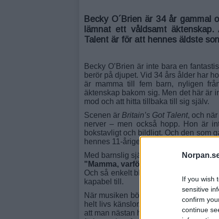
Becky O´Brien är 34 år gammal o
lämnat ett våldsamt äktenskap. A
Talent är för att hennes äldste so
Becky O’Brien är inte bara en fantast
berör på djupet. Vid 34 års ålder har 
är mamma till fem barn, nyligen från
äktenskap bakom sig. Men det här är in
mod och att hitta tillbaka till sig själv.
Scenen är
Britain’s Got Talent
, och när 
nerver – men också hopp. Hon är inte 
bokstavligt och bildligt. Och den som g
hennes 11-årige son.
Norpan.se
Med barnslig självklarhet hade han sag
"Mamma, varför visar du inte Simon
Och så enkelt blev det avgjort. Det var
If you wish 
kapabel till.
sensitive in
När musiken börjar och Becky tar ton, f
confirm you
helt livs känslor. Hennes röst är inte ba
continue se
att man nästan håller andan. Det är som