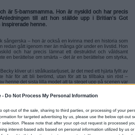
ch är 5-barnsmamma. Hon är nyskild och har precis
nledningen till att hon ställde upp i Britian’s Got
n inspirerade henne.
isk sångerska – hon är också en kvinna med en historia som
hon redan gått igenom mer än många gör under en livstid. Hon
skild och har precis lämnat ett destruktivt och våldsamt
te en berättelse om smärta – det är en berättelse om styrka,
Becky kliver ut i strålkastarljuset, är det med ett hjärta fyllt av
här för att bli berömd, utan för att ta tillbaka sin röst –
av henne det sista lilla modet att ta steget upp på scenen var
 -
Do Not Process My Personal Information
t:
 Cowell hur man gör det?"
 dags att visa världen – och sig själv – vad hon verkligen var
to opt-out of the sale, sharing to third parties, or processing of your per
formation for targeted advertising by us, please use the below opt-out s
örändras luften i rummet. Det är som om varje ord bär på ett
r selection. Please note that after your opt-out request is processed y
ra vacker – den är kraftfull, själfull, och så full av sårbarhet
eing interest-based ads based on personal information utilized by us or
 att varje ton berättar hennes historia: av kamp, moderskap,